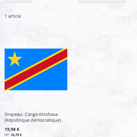
or
dé
1
article
Drapeau: Congo-Kinshasa
(République démocratique)
19,98 €
16,79 €