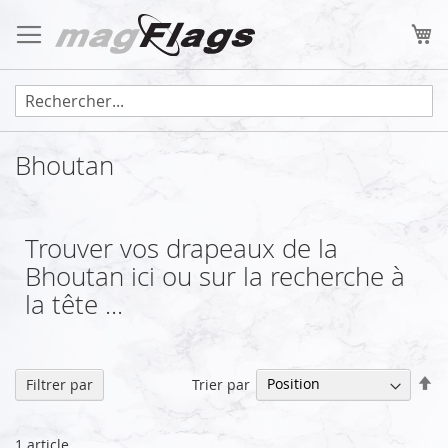
Allez
au
Mo
contenu
Bhoutan
Trouver vos drapeaux de la
Bhoutan ici ou sur la recherche à
la tête ...
Pa
Trier par
Filtrer par
or
dé
1
article