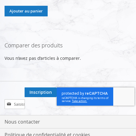
Ajouter au panier
Comparer des produits
Vous n’avez pas d’articles à comparer.
Inscription
Inscription
à
notre
lettre
Nous contacter
d’information
:
Politique de confidentialité et cookies