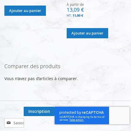
À partir de
13,09 €
Ajouter au panier
11,00 €
Ajouter au panier
Comparer des produits
Vous n’avez pas d’articles à comparer.
Inscription
Inscription
à