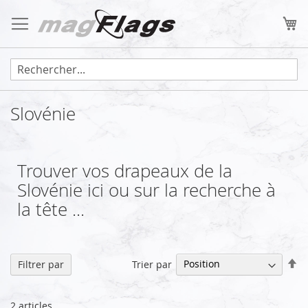
Allez
au
Mo
contenu
Slovénie
Trouver vos drapeaux de la
Slovénie ici ou sur la recherche à
la tête ...
Pa
Trier par
Filtrer par
or
dé
2
articles