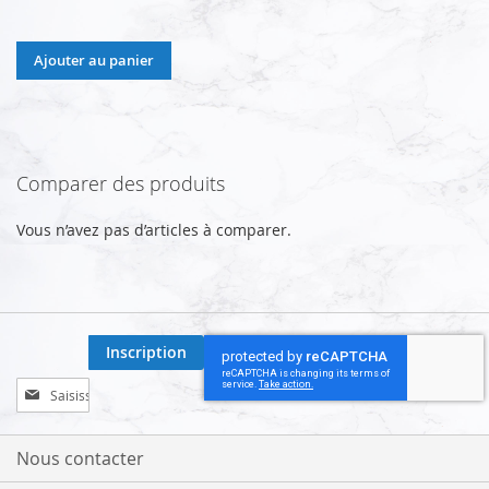
Ajouter au panier
Comparer des produits
Vous n’avez pas d’articles à comparer.
Inscription
Inscription
à
notre
lettre
Nous contacter
d’information