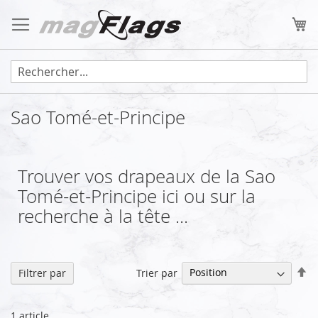
Allez
au
Mo
contenu
Sao Tomé-et-Principe
Trouver vos drapeaux de la Sao
Tomé-et-Principe ici ou sur la
recherche à la tête ...
Pa
Trier par
Filtrer par
or
dé
1
article