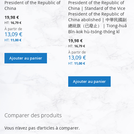
President of the Republic of
President of the Republic of
China
China | Standard of the Vice
President of the Republic of
19,98 €
China abolished | ​中華民國副
16,79 €
總統旗（已廢止） | ​Tiong-huâ
À partir de
Bîn-kok hù-tsóng-thóng kî
13,09 €
11,00 €
19,98 €
16,79 €
À partir de
13,09 €
Ajouter au panier
11,00 €
Ajouter au panier
Comparer des produits
Vous n’avez pas d’articles à comparer.