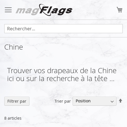
Allez
au
Mo
contenu
Chine
Trouver vos drapeaux de la Chine
ici ou sur la recherche à la tête ...
Pa
Trier par
Filtrer par
or
dé
8
articles