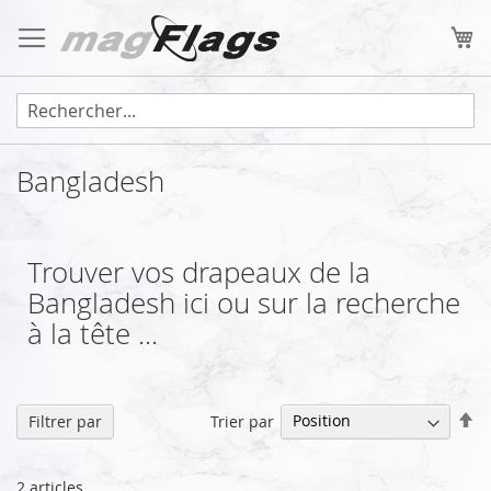
Allez
au
Mo
contenu
Bangladesh
Trouver vos drapeaux de la
Bangladesh ici ou sur la recherche
à la tête ...
Pa
Trier par
Filtrer par
or
dé
2
articles