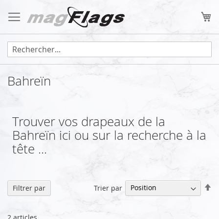
Allez
au
Mo
contenu
Bahreïn
Trouver vos drapeaux de la
Bahreïn ici ou sur la recherche à la
tête ...
Pa
Trier par
Filtrer par
or
dé
2
articles