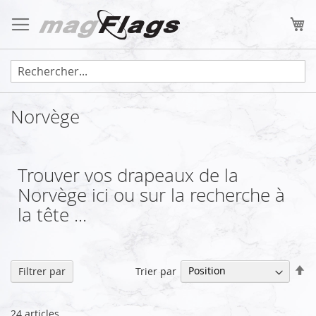
Allez
au
Mo
contenu
Norvège
Trouver vos drapeaux de la
Norvège ici ou sur la recherche à
la tête ...
Pa
Trier par
Filtrer par
or
dé
24
articles