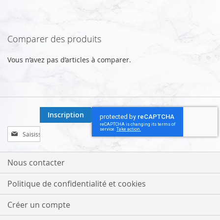
Comparer des produits
Vous n’avez pas d’articles à comparer.
Inscription
Inscription
à
notre
lettre
Nous contacter
d’information
:
Politique de confidentialité et cookies
Créer un compte