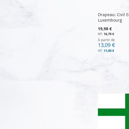
Drapeau: Civil E
Luxembourg
19,98 €
16,79 €
À partir de
13,09 €
11,00 €
Ajouter au panier
Ajouter au panier
Ajouter au panier
Ajouter au panier