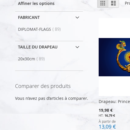
Afficher
Grille
Liste
Pr
Affiner les options
en
FABRICANT
article
DIPLOMAT-FLAGS
89
TAILLE DU DRAPEAU
article
20x30cm
89
Comparer des produits
Vous n’avez pas d’articles à comparer.
Drapeau: Prince
19,98 €
16,79 €
À partir de
13,09 €