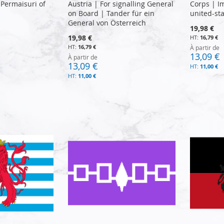
 Permaisuri of
Austria | For signalling General
Corps | I
on Board | Tander für ein
united-sta
General von Österreich
19,98 €
19,98 €
16,79 €
16,79 €
À partir de
13,09 €
À partir de
13,09 €
11,00 €
11,00 €