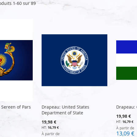
oduits
1
-
60
sur
89
 Sereen of Pars
Drapeau: United States
Drapeau: 
Department of State
19,98 €
19,98 €
16,79 €
16,79 €
À partir de
13,09 €
À partir de