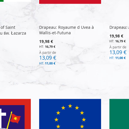
of Saint
Drapeau: Royaume d Uvea à
Drapeau: 
Wallis-et-Futuna
u św. Łazarza
19,98 €
19,98 €
16,79 €
16,79 €
À partir de
13,09 €
À partir de
13,09 €
11,00 €
11,00 €