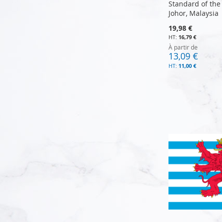
Standard of the
Johor, Malaysia
19,98 €
16,79 €
À partir de
13,09 €
11,00 €
Ajouter au panier
Ajouter au panier
Ajouter au panier
Ajouter au panier