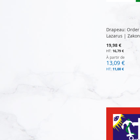
Drapeau: Order 
Lazarus | Zakon
19,98 €
16,79 €
À partir de
13,09 €
11,00 €
Ajouter au panier
Ajouter au panier
Ajouter au panier
Ajouter au panier