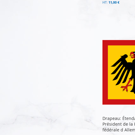
11,00 €
Ajouter au panier
Ajouter au panier
Ajouter au panier
Ajouter au panier
Drapeau: Étend
Président de la
fédérale d All