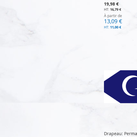
19,98 €
16,79 €
À partir de
13,09 €
11,00 €
Ajouter au panier
Ajouter au panier
Ajouter au panier
Ajouter au panier
Drapeau: Permai