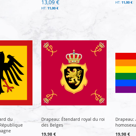
13,09 €
11,00 €
11,00 €
ard du
Drapeau: Étendard royal du roi
Drapeau: 
 République
des Belges
homosexu
emagne
19,98 €
19,98 €