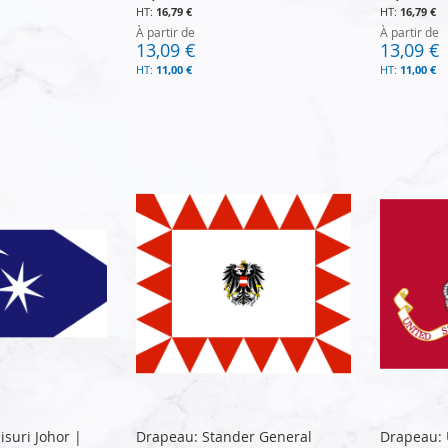
16,79 €
16,79 €
À partir de
À partir de
13,09 €
13,09 €
11,00 €
11,00 €
suri Johor |
Drapeau: Stander General
Drapeau: 