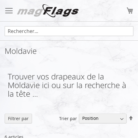
Allez
au
Mo
contenu
Moldavie
Trouver vos drapeaux de la
Moldavie ici ou sur la recherche à
la tête ...
Pa
Trier par
Filtrer par
or
dé
6
articles