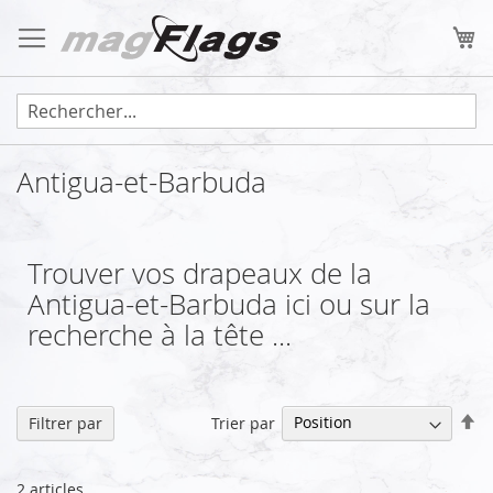
Allez
au
Mo
contenu
Antigua-et-Barbuda
Trouver vos drapeaux de la
Antigua-et-Barbuda ici ou sur la
recherche à la tête ...
Pa
Trier par
Filtrer par
or
dé
2
articles