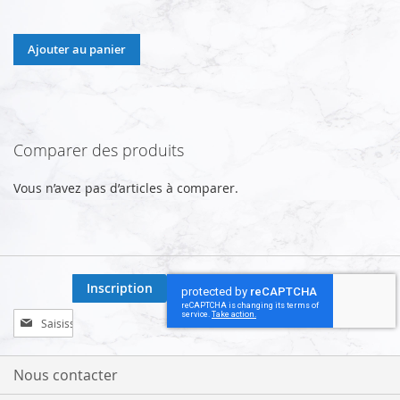
Ajouter au panier
Comparer des produits
Vous n’avez pas d’articles à comparer.
Inscription
Inscription
à
notre
lettre
Nous contacter
d’information