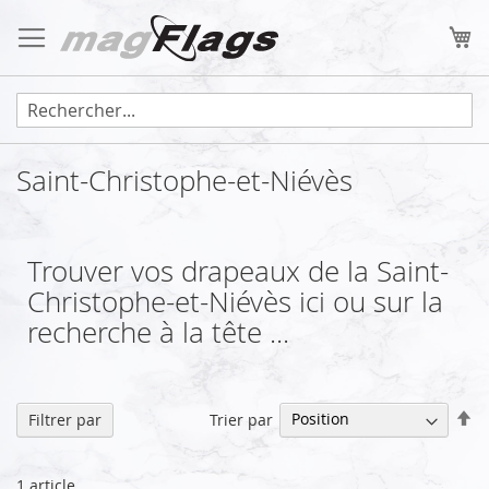
Allez
au
Mo
contenu
Saint-Christophe-et-Niévès
Trouver vos drapeaux de la Saint-
Christophe-et-Niévès ici ou sur la
recherche à la tête ...
Pa
Trier par
Filtrer par
or
dé
1
article