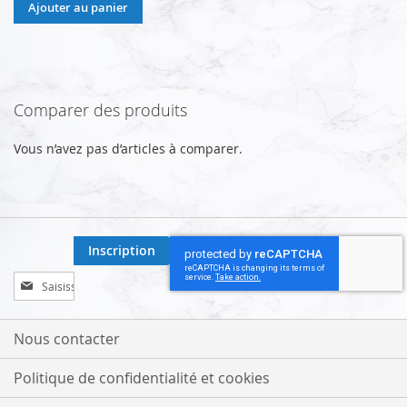
Ajouter au panier
Comparer des produits
Vous n’avez pas d’articles à comparer.
Inscription
Inscription
à
notre
lettre
Nous contacter
d’information
:
Politique de confidentialité et cookies