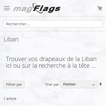
Allez
au
Mo
contenu
Liban
Trouver vos drapeaux de la Liban
ici ou sur la recherche à la tête ...
Pa
Trier par
Filtrer par
or
dé
1
article