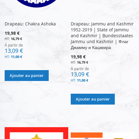
Drapeau: Chakra Ashoka
Drapeau: Jammu and Kashmir
1952-2019 | State of Jammu
19,98 €
and Kashmir | Bundesstaates
16,79 €
Jammu und Kashmir | Флаг
À partir de
Джамму и Кашмира
13,09 €
19,98 €
11,00 €
16,79 €
À partir de
13,09 €
Ajouter au panier
11,00 €
Ajouter au panier