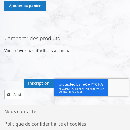
Ajouter au panier
Comparer des produits
Vous n’avez pas d’articles à comparer.
Inscription
Inscription
à
notre
lettre
Nous contacter
d’information
:
Politique de confidentialité et cookies