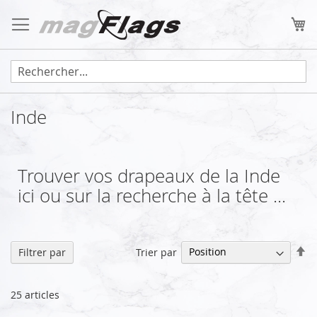
Allez
au
Mo
contenu
Inde
Trouver vos drapeaux de la Inde
ici ou sur la recherche à la tête ...
Pa
Trier par
Filtrer par
or
dé
25
articles