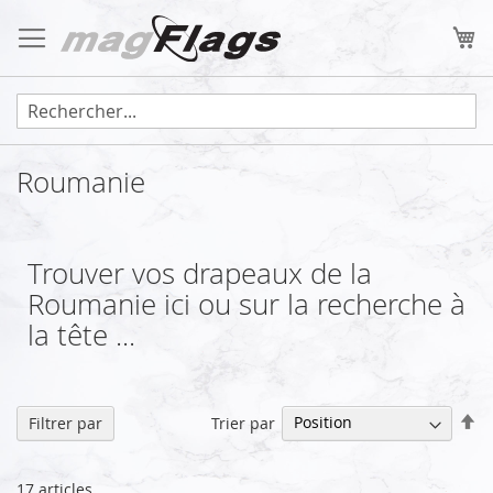
Allez
au
Mo
contenu
Roumanie
Trouver vos drapeaux de la
Roumanie ici ou sur la recherche à
la tête ...
Pa
Trier par
Filtrer par
or
dé
17
articles