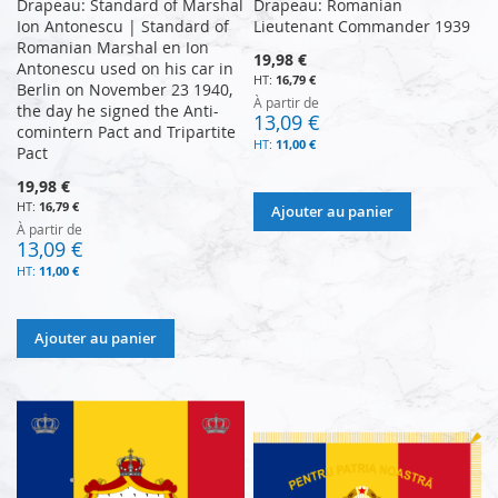
Drapeau: Standard of Marshal
Drapeau: Romanian
Ion Antonescu | Standard of
Lieutenant Commander 1939
Romanian Marshal en Ion
19,98 €
Antonescu used on his car in
16,79 €
Berlin on November 23 1940,
À partir de
the day he signed the Anti-
13,09 €
comintern Pact and Tripartite
11,00 €
Pact
19,98 €
16,79 €
Ajouter au panier
À partir de
13,09 €
11,00 €
Ajouter au panier