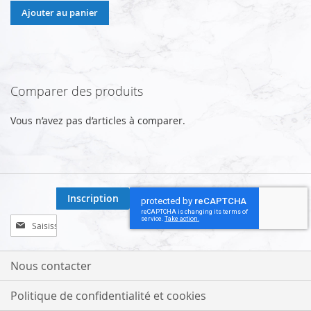
Ajouter au panier
Comparer des produits
Vous n’avez pas d’articles à comparer.
Inscription
Inscription
à
notre
lettre
Nous contacter
d’information
:
Politique de confidentialité et cookies