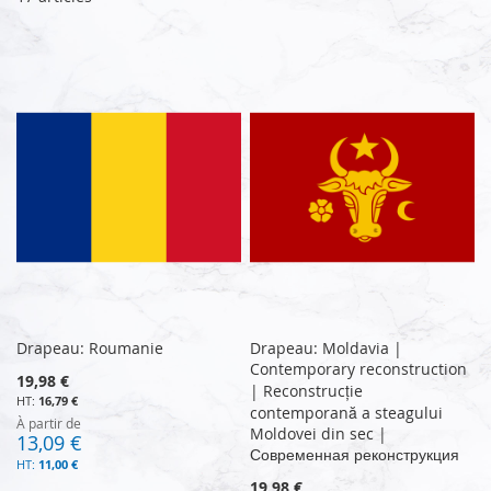
Drapeau: Roumanie
Drapeau: Moldavia |
Contemporary reconstruction
19,98 €
| Reconstrucție
16,79 €
contemporană a steagului
À partir de
Moldovei din sec |
13,09 €
Современная реконструкция
11,00 €
19,98 €