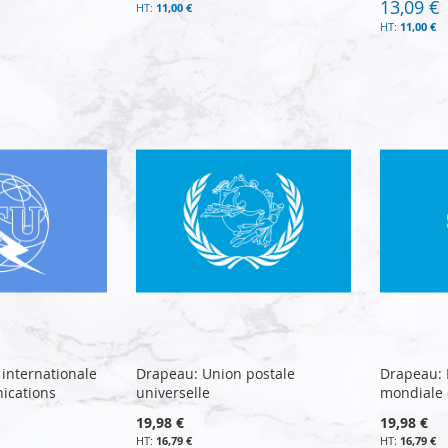
13,09 €
11,00 €
11,00 €
internationale
Drapeau: Union postale
Drapeau: 
ications
universelle
mondiale 
19,98 €
19,98 €
16,79 €
16,79 €