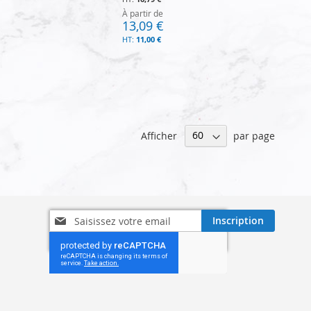
À partir de
13,09 €
11,00 €
Afficher
par page
Inscription
Inscription
à
notre
lettre
d’information
: