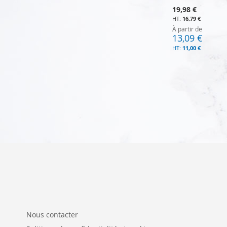
19,98 €
16,79 €
À partir de
13,09 €
11,00 €
Ajouter au panier
Ajouter au panier
Ajouter au panier
Ajouter au panier
Nous contacter