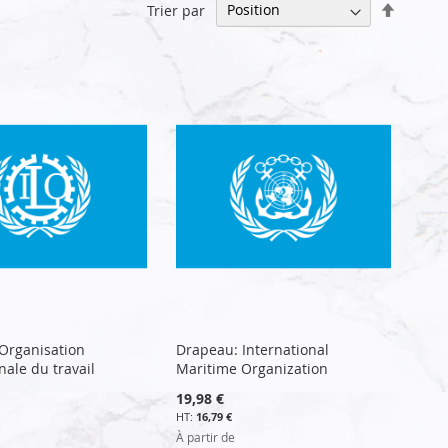
Par
Trier par
ordre
décrois
Organisation
Drapeau: International
nale du travail
Maritime Organization
19,98 €
16,79 €
À partir de