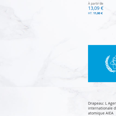
À partir de
13,09 €
11,00 €
Ajouter au panier
Ajouter au panier
Ajouter au panier
Ajouter au panier
Drapeau: L Age
internationale d
atomique AIEA