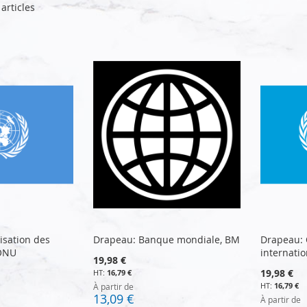
articles
isation des
Drapeau: Banque mondiale, BM
Drapeau: 
 ONU
internatio
19,98 €
19,98 €
16,79 €
16,79 €
À partir de
13,09 €
À partir de