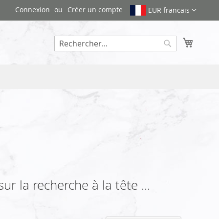
Connexion
Créer un compte
EUR francais
Mon pa
Rechercher
 la recherche à la tête ...