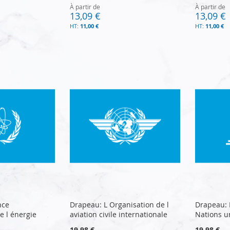
À partir de
À partir de
13,09 €
13,09 €
11,00 €
11,00 €
nce
Drapeau: L Organisation de l
Drapeau: 
e l énergie
aviation civile internationale
Nations u
19,98 €
19,98 €