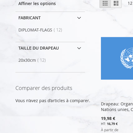
Afficher
Grille
Liste
12
Affiner les options
en
FABRICANT
article
DIPLOMAT-FLAGS
12
TAILLE DU DRAPEAU
article
20x30cm
12
Comparer des produits
Vous n’avez pas d’articles à comparer.
Drapeau: Organ
Nations unies,
19,98 €
16,79 €
À partir de