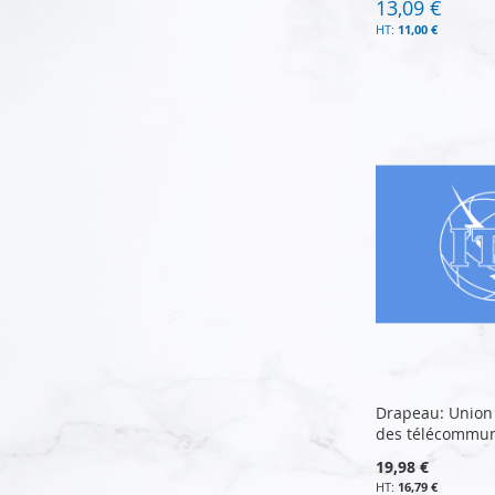
13,09 €
11,00 €
Ajouter au panier
Ajouter au panier
Ajouter au panier
Ajouter au panier
Drapeau: Union 
des télécommun
19,98 €
16,79 €