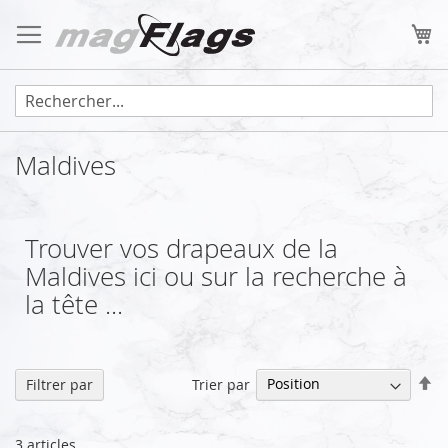
Allez
au
Mo
contenu
Maldives
Trouver vos drapeaux de la
Maldives ici ou sur la recherche à
la tête ...
Pa
Trier par
Filtrer par
or
dé
3
articles