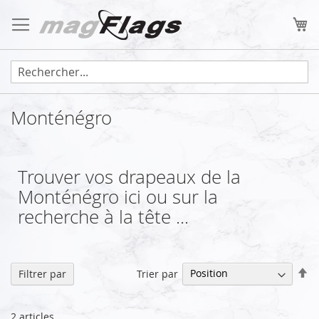
Allez
au
Mo
contenu
Monténégro
Trouver vos drapeaux de la
Monténégro ici ou sur la
recherche à la tête ...
Pa
Trier par
Filtrer par
or
dé
2
articles