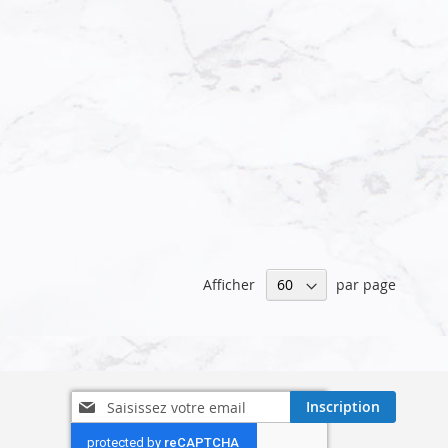
Afficher
par page
Inscription
Inscription
à
notre