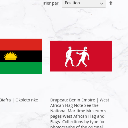
Par
Trier par
ordre
décrois
Biafra | Okoloto nke
Drapeau: Benin Empire | West
African Flag Note See the
National Maritime Museum s
pages West African Flag and
Flags Collections by type for
photographs of the original