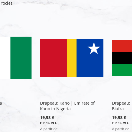
rticles
a
Drapeau: Kano | Emirate of
Drapeau: 
Kano in Nigeria
Biafra
19,98 €
19,98 €
16,79 €
16,79 €
À partir de
À partir de