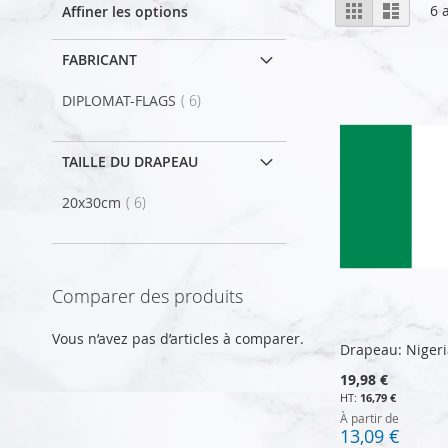
Afficher
Grille
Liste
6
a
Affiner les options
en
FABRICANT
article
DIPLOMAT-FLAGS
6
TAILLE DU DRAPEAU
article
20x30cm
6
Comparer des produits
Vous n’avez pas d’articles à comparer.
Drapeau: Nigeri
19,98 €
16,79 €
À partir de
13,09 €