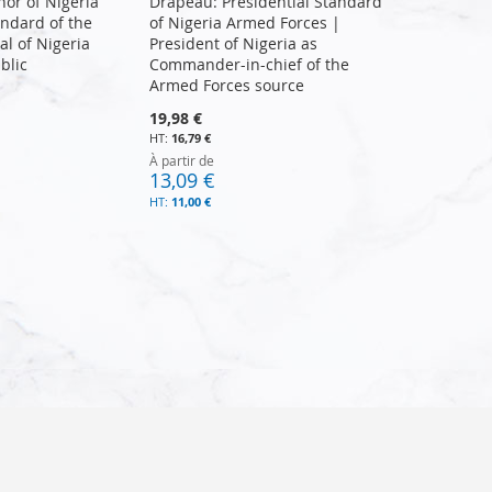
or of Nigeria
Drapeau: Presidential Standard
ndard of the
of Nigeria Armed Forces |
l of Nigeria
President of Nigeria as
blic
Commander-in-chief of the
Armed Forces source
19,98 €
16,79 €
À partir de
13,09 €
11,00 €