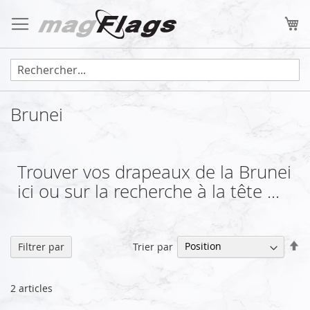
Allez
au
Mo
contenu
Brunei
Trouver vos drapeaux de la Brunei
ici ou sur la recherche à la tête ...
Pa
Trier par
Filtrer par
or
dé
2
articles