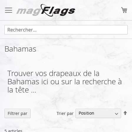
Allez
au
Mo
contenu
Bahamas
Trouver vos drapeaux de la
Bahamas ici ou sur la recherche à
la tête ...
Pa
Trier par
Filtrer par
or
dé
5
articles