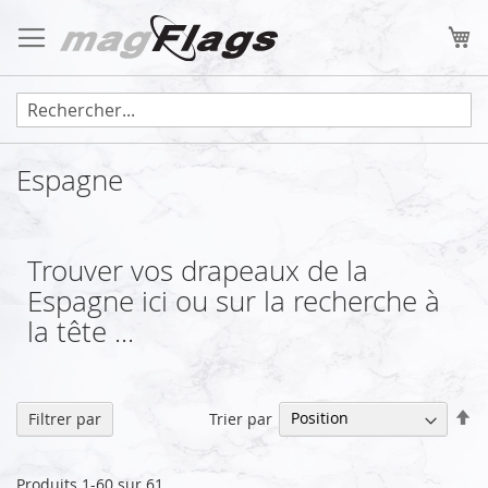
Allez
au
Mo
contenu
Espagne
Trouver vos drapeaux de la
Espagne ici ou sur la recherche à
la tête ...
Pa
Trier par
Filtrer par
or
dé
Produits
1
-
60
sur
61