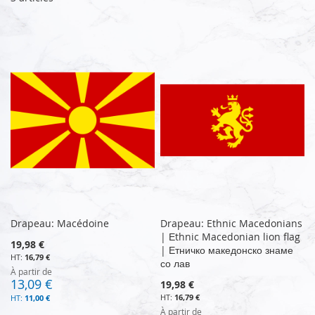
Drapeau: Macédoine
Drapeau: Ethnic Macedonians
| Еthnic Macedonian lion flag
19,98 €
| Етничко македонско знаме
16,79 €
со лав
À partir de
13,09 €
19,98 €
16,79 €
11,00 €
À partir de