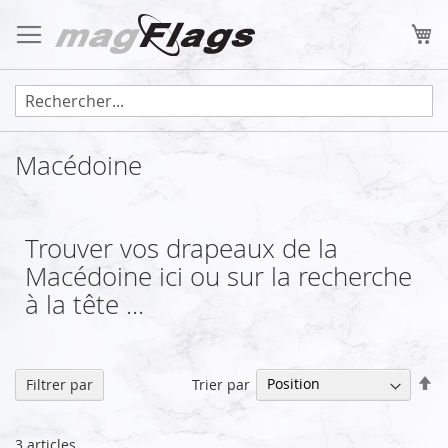
Allez
au
Mo
contenu
Macédoine
Trouver vos drapeaux de la
Macédoine ici ou sur la recherche
à la tête ...
Pa
Trier par
Filtrer par
or
dé
3
articles