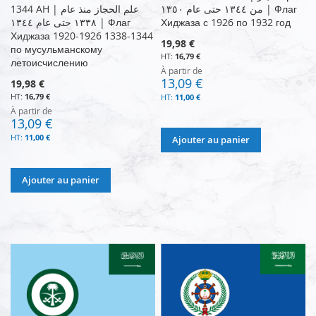
من ١٣٤٤ حتى عام ١٣٥٠ | Флаг
1344 AH | علم الحجاز منذ عام
١٣٣٨ حتى عام ١٣٤٤ | Флаг
Хиджаза с 1926 по 1932 год
Хиджаза 1920-1926 1338-1344
19,98 €
по мусульманскому
16,79 €
летоисчислению
À partir de
13,09 €
19,98 €
16,79 €
11,00 €
À partir de
13,09 €
11,00 €
Ajouter au panier
Ajouter au panier