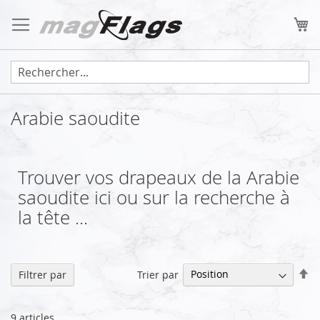
Allez
au
Mo
contenu
Arabie saoudite
Trouver vos drapeaux de la Arabie
saoudite ici ou sur la recherche à
la tête ...
Pa
Trier par
Filtrer par
or
dé
9
articles