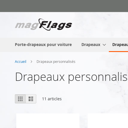
Allez
au
contenu
Porte-drapeaux pour voiture
Drapeaux
Drapeau
Accueil
Drapeaux personnalisés
Drapeaux personnali
Afficher
Grille
Liste
11
articles
en