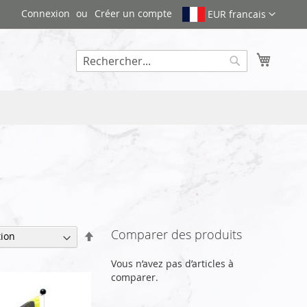
Connexion
Créer un compte
EUR francais
Mon pa
Rechercher
Comparer des produits
Par
ordre
décroissant
Vous n’avez pas d’articles à
comparer.