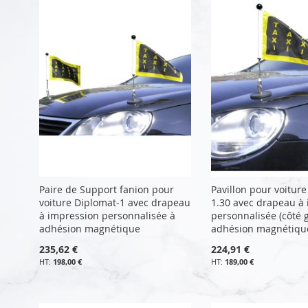
Paire de Support fanion pour
Pavillon pour voitur
voiture Diplomat-1 avec drapeau
1.30 avec drapeau à
à impression personnalisée à
personnalisée (côté 
adhésion magnétique
adhésion magnétiqu
235,62 €
224,91 €
198,00 €
189,00 €
Ajouter au panier
Ajouter au panier
Ajouter au panier
Ajouter au panier