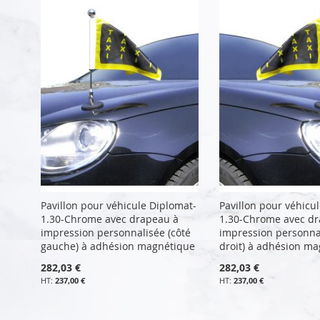
Pavillon pour véhicule Diplomat-
Pavillon pour véhicu
1.30-Chrome avec drapeau à
1.30-Chrome avec d
impression personnalisée (côté
impression personnal
gauche) à adhésion magnétique
droit) à adhésion m
282,03 €
282,03 €
237,00 €
237,00 €
Ajouter au panier
Ajouter au panier