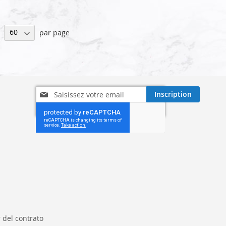
par page
Inscription
Inscription
à
notre
lettre
d’information
:
 del contrato