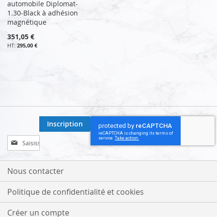
automobile Diplomat-
1.30-Black à adhésion
magnétique
351,05 €
295,00 €
Inscription
Inscription
à
notre
lettre
Nous contacter
d’information
:
Politique de confidentialité et cookies
Créer un compte