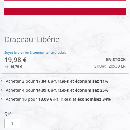
Drapeau: Libérie
Skip
to
the
Soyez le premier à commenter ce produit
beginning
19,98 €
EN STOCK
of
SKU
20x30 LR
the
16,79 €
images
gallery
Acheter 2 pour
17,84 €
et
économisez
11
%
14,99 €
Acheter 4 pour
14,99 €
et
économisez
25
%
12,60 €
Acheter 10 pour
13,09 €
et
économisez
34
%
11,00 €
Qté