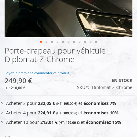
Porte-drapeau pour véhicule
Skip
to
Diplomat-Z-Chrome
the
beginning
of
Soyez le premier à commenter ce produit
249,90 €
the
EN STOCK
images
SKU
Diplomat-Z-Chrome
210,00 €
gallery
Acheter 2 pour
232,05 €
et
économisez
7
%
195,00 €
Acheter 4 pour
224,91 €
et
économisez
10
%
189,00 €
Acheter 10 pour
213,01 €
et
économisez
15
%
179,00 €