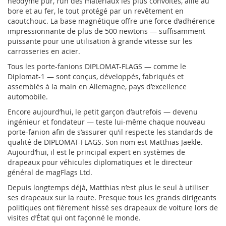
néodyme pur, l’un des matériaux les plus convoités, allié au
bore et au fer, le tout protégé par un revêtement en
caoutchouc. La base magnétique offre une force d’adhérence
impressionnante de plus de 500 newtons — suffisamment
puissante pour une utilisation à grande vitesse sur les
carrosseries en acier.
Tous les porte-fanions DIPLOMAT-FLAGS — comme le
Diplomat-1 — sont conçus, développés, fabriqués et
assemblés à la main en Allemagne, pays d’excellence
automobile.
Encore aujourd’hui, le petit garçon d’autrefois — devenu
ingénieur et fondateur — teste lui-même chaque nouveau
porte-fanion afin de s’assurer qu’il respecte les standards de
qualité de DIPLOMAT-FLAGS. Son nom est Matthias Jaekle.
Aujourd’hui, il est le principal expert en systèmes de
drapeaux pour véhicules diplomatiques et le directeur
général de magFlags Ltd.
Depuis longtemps déjà, Matthias n’est plus le seul à utiliser
ses drapeaux sur la route. Presque tous les grands dirigeants
politiques ont fièrement hissé ses drapeaux de voiture lors de
visites d’État qui ont façonné le monde.