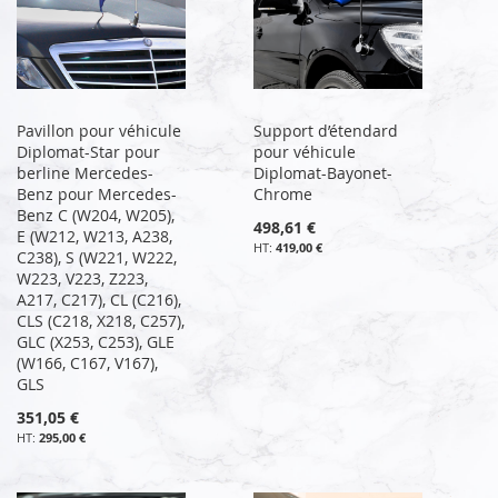
Pavillon pour véhicule
Support d’étendard
Diplomat-Star pour
pour véhicule
berline Mercedes-
Diplomat-Bayonet-
Benz pour Mercedes-
Chrome
Benz C (W204, W205),
498,61 €
E (W212, W213, A238,
419,00 €
C238), S (W221, W222,
W223, V223, Z223,
A217, C217), CL (C216),
CLS (C218, X218, C257),
GLC (X253, C253), GLE
(W166, C167, V167),
GLS
351,05 €
295,00 €