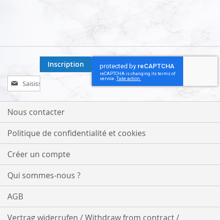
Inscription
Inscription
à
notre
lettre
Nous contacter
d’information
:
Politique de confidentialité et cookies
Créer un compte
Qui sommes-nous ?
AGB
Vertrag widerrufen / Withdraw from contract /