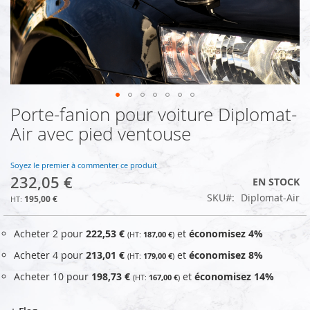
Porte-fanion pour voiture Diplomat-
Skip
to
Air avec pied ventouse
the
beginning
of
Soyez le premier à commenter ce produit
232,05 €
the
EN STOCK
images
SKU
Diplomat-Air
195,00 €
gallery
Acheter 2 pour
222,53 €
et
économisez
4
%
187,00 €
Acheter 4 pour
213,01 €
et
économisez
8
%
179,00 €
Acheter 10 pour
198,73 €
et
économisez
14
%
167,00 €