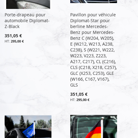
Porte-drapeau pour
Pavillon pour véhicule
automobile Diplomat-
Diplomat-Star pour
Z-Black
berline Mercedes-
Benz pour Mercedes-
351,05 €
Benz C (W204, W205),
295,00 €
E (W212, W213, A238,
C238), S (W221, W222,
W223, V223, Z223,
A217, C217), CL (C216),
CLS (C218, X218, C257),
GLC (X253, C253), GLE
(W166, C167, V167),
GLS
351,05 €
295,00 €