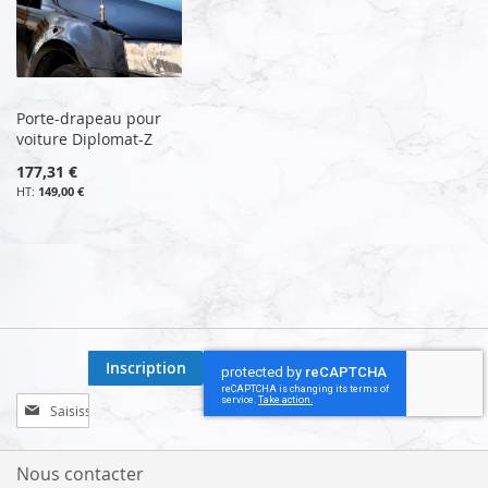
Porte-drapeau pour
voiture Diplomat-Z
177,31 €
149,00 €
Inscription
Inscription
à
notre
lettre
Nous contacter