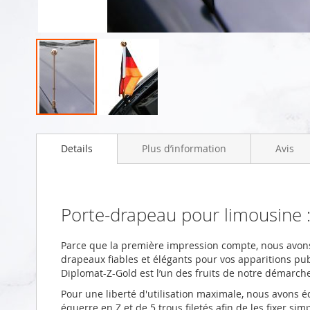
Skip
to
Details
Plus d’information
Avis
the
beginning
of
the
images
Porte-drapeau pour limousine 
gallery
Parce que la première impression compte, nous avons
drapeaux fiables et élégants pour vos apparitions pu
Diplomat-Z-Gold est l’un des fruits de notre démarc
Pour une liberté d'utilisation maximale, nous avons 
équerre en Z et de 5 trous filetés afin de les fixer si