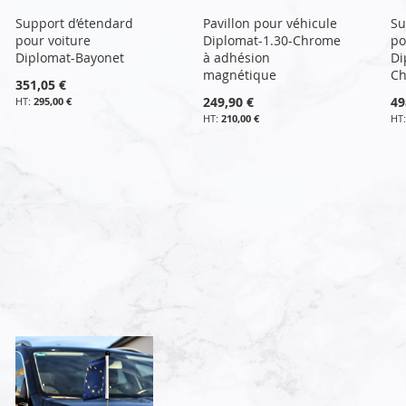
Support d’étendard
Pavillon pour véhicule
Su
pour voiture
Diplomat-1.30-Chrome
po
Diplomat-Bayonet
à adhésion
Di
magnétique
C
351,05 €
249,90 €
49
295,00 €
210,00 €