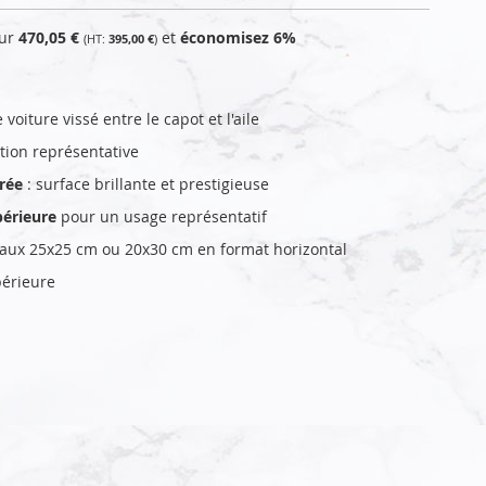
our
470,05 €
et
économisez
6
%
395,00 €
voiture vissé entre le capot et l'aile
ation représentative
orée
: surface brillante et prestigieuse
périeure
pour un usage représentatif
aux 25x25 cm ou 20x30 cm en format horizontal
périeure