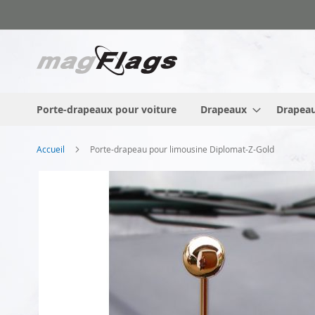
Allez
au
contenu
Porte-drapeaux pour voiture
Drapeaux
Drapeau
Accueil
Porte-drapeau pour limousine Diplomat-Z-Gold
Skip
to
the
end
of
the
images
gallery