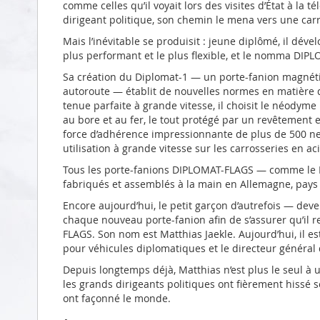
comme celles qu’il voyait lors des visites d’État à la 
dirigeant politique, son chemin le mena vers une carr
Mais l’inévitable se produisit : jeune diplômé, il dév
plus performant et le plus flexible, et le nomma DIP
Sa création du Diplomat-1 — un porte-fanion magnéti
autoroute — établit de nouvelles normes en matière de f
tenue parfaite à grande vitesse, il choisit le néodyme 
au bore et au fer, le tout protégé par un revêtement
force d’adhérence impressionnante de plus de 500 
utilisation à grande vitesse sur les carrosseries en aci
Tous les porte-fanions DIPLOMAT-FLAGS — comme le 
fabriqués et assemblés à la main en Allemagne, pays 
Encore aujourd’hui, le petit garçon d’autrefois — de
chaque nouveau porte-fanion afin de s’assurer qu’il 
FLAGS. Son nom est Matthias Jaekle. Aujourd’hui, il e
pour véhicules diplomatiques et le directeur général
Depuis longtemps déjà, Matthias n’est plus le seul à u
les grands dirigeants politiques ont fièrement hissé s
ont façonné le monde.