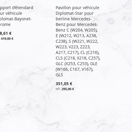
pport d’étendard
Pavillon pour véhicule
ur véhicule
Diplomat-Star pour
plomat-Bayonet-
berline Mercedes-
hrome
Benz pour Mercedes-
Benz C (W204, W205),
8,61 €
E (W212, W213, A238,
419,00 €
C238), S (W221, W222,
W223, V223, Z223,
A217, C217), CL (C216),
CLS (C218, X218, C257),
GLC (X253, C253), GLE
(W166, C167, V167),
GLS
351,05 €
295,00 €