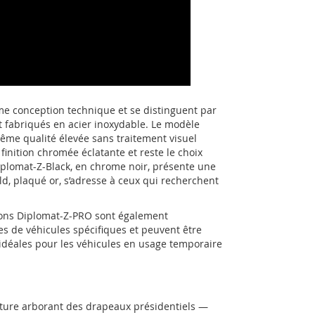
e conception technique et se distinguent par
nt fabriqués en acier inoxydable. Le modèle
même qualité élevée sans traitement visuel
inition chromée éclatante et reste le choix
 Diplomat-Z-Black, en chrome noir, présente une
old, plaqué or, s’adresse à ceux qui recherchent
rsions Diplomat-Z-PRO sont également
es de véhicules spécifiques et peuvent être
idéales pour les véhicules en usage temporaire
voiture arborant des drapeaux présidentiels —