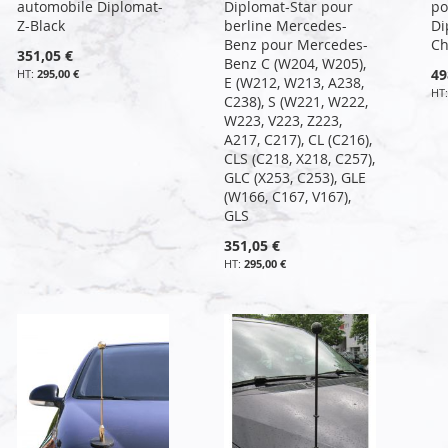
automobile Diplomat-
Diplomat-Star pour
po
Z-Black
berline Mercedes-
Di
Benz pour Mercedes-
C
351,05 €
Benz C (W204, W205),
49
295,00 €
E (W212, W213, A238,
C238), S (W221, W222,
W223, V223, Z223,
A217, C217), CL (C216),
CLS (C218, X218, C257),
GLC (X253, C253), GLE
(W166, C167, V167),
GLS
351,05 €
295,00 €