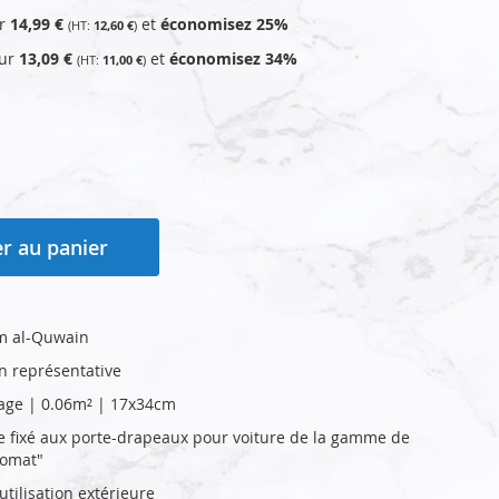
ur
14,99 €
et
économisez
25
%
12,60 €
our
13,09 €
et
économisez
34
%
11,00 €
r au panier
m al-Quwain
on représentative
age | 0.06m² | 17x34cm
re fixé aux porte-drapeaux pour voiture de la gamme de
lomat"
tilisation extérieure