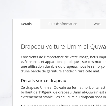
Skip
to
Details
Plus d’information
Avis
the
beginning
of
the
images
Drapeau voiture Umm al-Quwa
gallery
Conscients de l'importance de votre image, nous i
événements et apparitions publiques, sur des machi
une utilisation durable du drapeau, nous le renforçon
d'une bande de garniture antidéchirure côté mât.
Détails sur ce drapeau
Ce drapeau Umm al-Quwain au format horizontal est 
brillant de 110g/m². Ce drapeau Umm al-Quwain est ré
extrêmement stable. Les couleurs du drapeau sont int