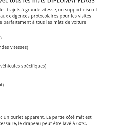
avec tous les mâts DIPLOMAT-FLAGS
s trajets à grande vitesse, un support discret
ux exigences protocolaires pour les visites
e parfaitement à tous les mâts de voiture
)
des vitesses)
véhicules spécifiques)
t)
 un ourlet apparent. La partie côté mât est
essaire, le drapeau peut être lavé à 60°C.