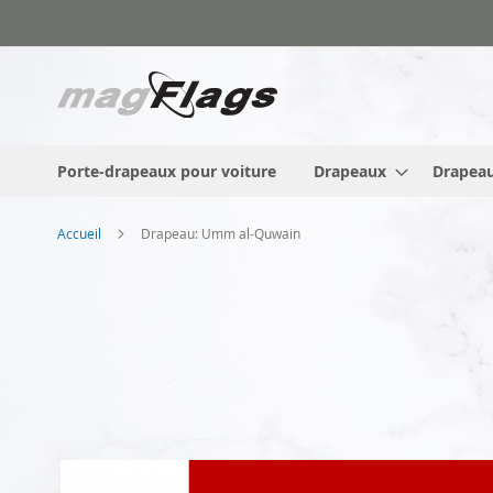
Allez
au
contenu
Porte-drapeaux pour voiture
Drapeaux
Drapeau
Accueil
Drapeau: Umm al-Quwain
Skip
to
the
end
of
the
images
gallery