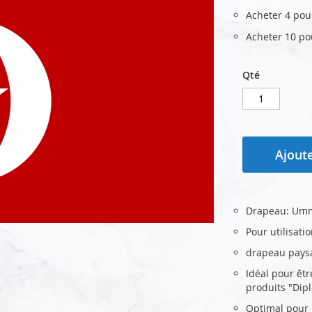
Acheter 4 po
Acheter 10 p
Qté
Ajoute
Drapeau: Um
Pour utilisati
drapeau pays
Idéal pour êt
produits "Dip
Optimal pour u