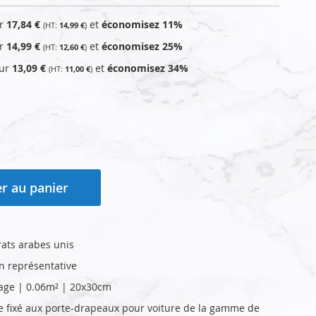
ur
17,84 €
et
économisez
11
%
14,99 €
ur
14,99 €
et
économisez
25
%
12,60 €
our
13,09 €
et
économisez
34
%
11,00 €
r au panier
ats arabes unis
on représentative
age | 0.06m² | 20x30cm
re fixé aux porte-drapeaux pour voiture de la gamme de