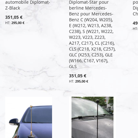
automobile Diplomat-
Diplomat-Star pour
po
Z-Black
berline Mercedes-
Di
Benz pour Mercedes-
C
351,05 €
Benz C (W204, W205),
49
295,00 €
E (W212, W213, A238,
C238), S (W221, W222,
W223, V223, Z223,
A217, C217), CL (C216),
CLS (C218, X218, C257),
GLC (X253, C253), GLE
(W166, C167, V167),
GLS
351,05 €
295,00 €