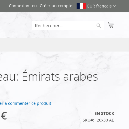
Connexion
Créer un compte
EUR francais
Mon pa
Rechercher
au: Émirats arabes
er à commenter ce produit
 €
EN STOCK
SKU
20x30 AE