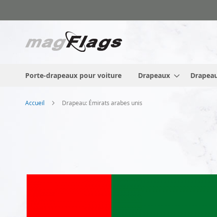
Allez
au
contenu
Porte-drapeaux pour voiture
Drapeaux
Drapeau
Accueil
Drapeau: Émirats arabes unis
Skip
to
the
end
of
the
images
gallery