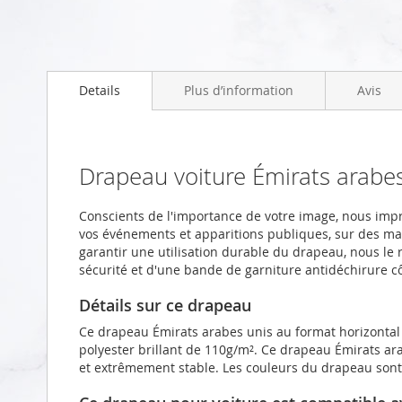
Skip
to
Details
Plus d’information
Avis
the
beginning
of
the
images
Drapeau voiture Émirats arab
gallery
Conscients de l'importance de votre image, nous im
vos événements et apparitions publiques, sur des m
garantir une utilisation durable du drapeau, nous le 
sécurité et d'une bande de garniture antidéchirure c
Détails sur ce drapeau
Ce drapeau Émirats arabes unis au format horizontal
polyester brillant de 110g/m². Ce drapeau Émirats ara
et extrêmement stable. Les couleurs du drapeau sont 