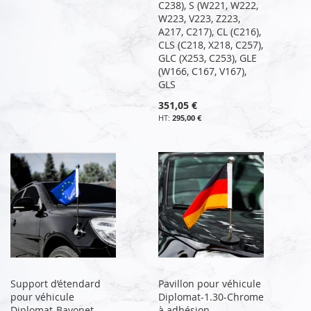
C238), S (W221, W222,
W223, V223, Z223,
A217, C217), CL (C216),
CLS (C218, X218, C257),
GLC (X253, C253), GLE
(W166, C167, V167),
GLS
351,05 €
295,00 €
Support d’étendard
Pavillon pour véhicule
pour véhicule
Diplomat-1.30-Chrome
Diplomat-Bayonet-
à adhésion