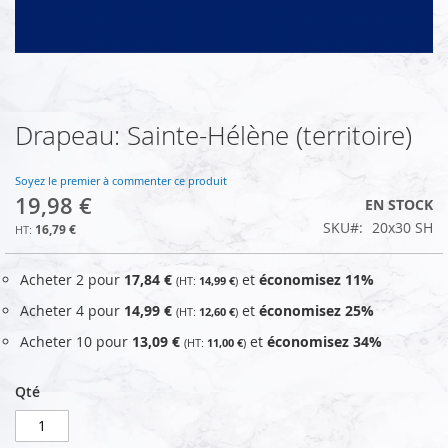
Drapeau: Sainte-Hélène (territoire)
Skip
to
the
Soyez le premier à commenter ce produit
beginning
19,98 €
EN STOCK
of
SKU
20x30 SH
the
16,79 €
images
gallery
Acheter 2 pour
17,84 €
et
économisez
11
%
14,99 €
Acheter 4 pour
14,99 €
et
économisez
25
%
12,60 €
Acheter 10 pour
13,09 €
et
économisez
34
%
11,00 €
Qté